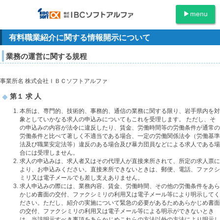
menu
有料職業紹介に関する情報開示について
業務の運営に関する規程
事業所名 株式会社ＩＢＣソフトアルファ
第１ 求 人
本所は、専門的、技術的、事務的、通信の業務に関する限り、岩手県内を対
象としていかなる求人の申込みについてもこれを受理します。 ただし、そ
の申込みの内容が法令に違反したり、賃金、労働時間等の労働条件が通常の
労働条件と比べて著しく不適当である場合、一定の労働関係法令（労働基準
法及び職業安定法等）違反のある場合及び暴力団員などによる求人である場
合には受理しません。
求人の申込みは、求人者又はその代理人が直接来所されて、所定の求人票に
より、お申込みください。直接来所できないときは、郵便、電話、ファクシ
ミリ又は電子メールでも差し支えありません。
求人申込みの際には、業務内容、賃金、労働時間、その他の労働条件をあら
かじめ書面の交付、ファクシミリの利用又は電子メール等により明示してく
ださい。ただし、紹介の実施について緊急の必要があるためあらかじめ書面
の交付、ファクシミリの利用又は電子メール等による明示ができないとき
は、当該明示すべき事項をあらかじめこれらの方法以外の方法により明示し