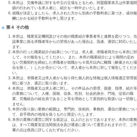
本所は、労働争議に対する中立の立場をとるため、同盟罷業表又は作業場閉
鎖の行われている求人者に、紹介を一時中止いたします。
就職が決定しましたら、求人された方から別表の手数料表に基づき、成功報
酬にかかる紹介手数料を申し受けます。
第４ その他
本所は、職業安定機関及びその他の職業紹介事業者等と連携を図りつつ、当
該事業に係る求職者等からの苦情があった場合は、迅速、適切に対応いたし
ます。
本所の行った職業紹介の結果については、求人者、求職者両方から本所に対
して、その報告をしてください。 また、本所の職業紹介により期間の定め
ない労働契約を締結した求職者が就職から６箇月以内に離職（解雇された場
合を除く。）したか否かについて、求人者から本所に対して報告してくださ
い。
本所は、求職者又は求人者から知り得た個人的な情報は個人情報適正管理規
程に基づき、適正に取り扱います。
本所は、求職者又は求人者に対し、その申込みの受理、面接、指導、紹介等
の業務について、人種、国籍、信条、性別、社会的身分、門地、従前の職
業、労働組合の組合員であること等を理由として差別的な取扱いは一切致し
ません。
本所の取り扱い業務の範囲は、専門的、技術的、事務的、通信の業務につい
て、岩手県内の地域を扱うものと限定いたします。
本所の業務の運営に関する規定は、以上のとおりでありますが、本所の業務
は、すべて職業安定法関係法令及び通達に基づいて運営されますので、ご不
審の点は係員に詳しくおたずねください。