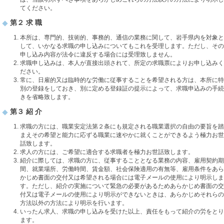
てください。
第２ 求 職
本所は、専門的、技術的、事務的、通信の業務に関して、岩手県内を対象と
して、いかなる求職の申し込みについてもこれを受理します。ただし、その
申し込み内容が法令に違反する場合には受理致しません。
求職申し込みは、本人が直接出頭されて、所定の求職票によりお申し込みく
ださい。
常に、日雇的又は臨時的な労働に従事することを希望される方は、本所に特
別の登録をしておき、別に定める登録証の提示によって、求職申込みの手続
きを省略致します。
第３ 紹 介
求職の方には、職業安定法第２条にも規定される職業選択の自由の要旨を踏
まえその希望と能力に応ずる職業に速やかに就くことができるよう極力お世
話致します。
求人の方には、ご希望に適合する求職者を極力お世話致します。
紹介に際しては、求職の方に、従事することとなる業務の内容、雇用契約期
間、就業場所、労働時間、賃金額、社会保険適用の有無等、雇用条件をあら
かじめ書面の交付又は希望される場合には電子メールの使用により明示しま
す。ただし、紹介の実施について緊急の必要があるためあらかじめ書面の交
付又は電子メールの使用により明示ができないときは、あらかじめそれらの
方法以外の方法により明示を行います。
いったん求人、求職の申し込みを受けた以上、責任をもって紹介の労をとり
ます。